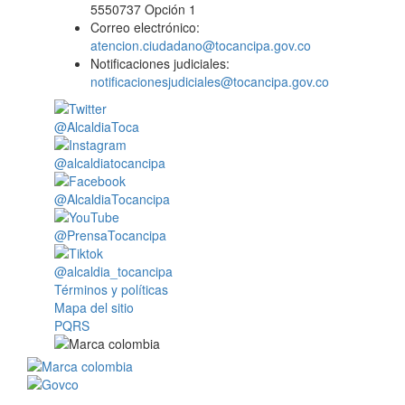
5550737 Opción 1
Correo electrónico:
atencion.ciudadano@tocancipa.gov.co
Notificaciones judiciales:
notificacionesjudiciales@tocancipa.gov.co
@AlcaldiaToca
@alcaldiatocancipa
@AlcaldiaTocancipa
@PrensaTocancipa
@alcaldia_tocancipa
Términos y políticas
Mapa del sitio
PQRS