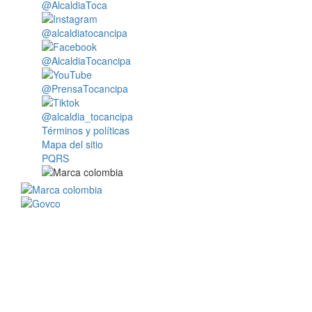
@AlcaldiaToca
@alcaldiatocancipa
@AlcaldiaTocancipa
@PrensaTocancipa
@alcaldia_tocancipa
Términos y políticas
Mapa del sitio
PQRS