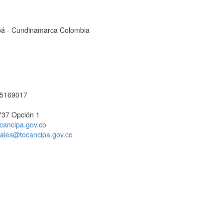
cipá - Cundinamarca Colombia
1 5169017
737 Opción 1
cancipa.gov.co
ciales@tocancipa.gov.co