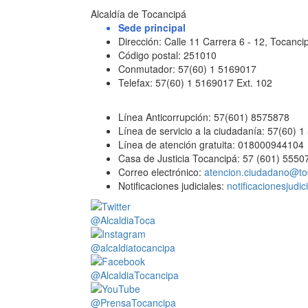
Alcaldía de Tocancipá
Sede principal
Dirección: Calle 11 Carrera 6 - 12, Tocan
Código postal: 251010
Conmutador: 57(60) 1 5169017
Telefax: 57(60) 1 5169017 Ext. 102
Línea Anticorrupción: 57(601) 8575878
Línea de servicio a la ciudadanía: 57(60) 
Línea de atención gratuita: 018000944104
Casa de Justicia Tocancipá: 57 (601) 5550
Correo electrónico:
atencion.ciudadano@to
Notificaciones judiciales:
notificacionesjudi
@AlcaldiaToca
@alcaldiatocancipa
@AlcaldiaTocancipa
@PrensaTocancipa