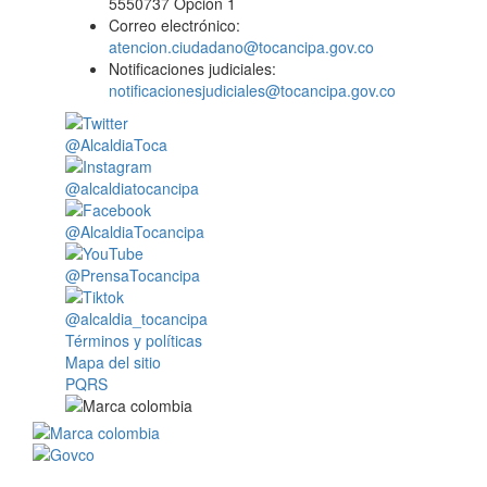
5550737 Opción 1
Correo electrónico:
atencion.ciudadano@tocancipa.gov.co
Notificaciones judiciales:
notificacionesjudiciales@tocancipa.gov.co
@AlcaldiaToca
@alcaldiatocancipa
@AlcaldiaTocancipa
@PrensaTocancipa
@alcaldia_tocancipa
Términos y políticas
Mapa del sitio
PQRS