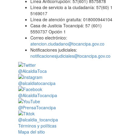
Línea Anticorrupción: 57(601) 8575878
Línea de servicio a la ciudadanía: 57(60) 1
5169017
Línea de atención gratuita: 018000944104
Casa de Justicia Tocancipá: 57 (601)
5550737 Opción 1
Correo electrónico:
atencion.ciudadano@tocancipa.gov.co
Notificaciones judiciales:
notificacionesjudiciales@tocancipa.gov.co
@AlcaldiaToca
@alcaldiatocancipa
@AlcaldiaTocancipa
@PrensaTocancipa
@alcaldia_tocancipa
Términos y políticas
Mapa del sitio