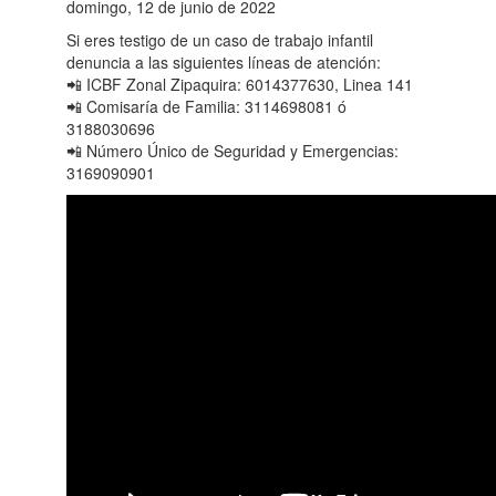
domingo, 12 de junio de 2022
Si eres testigo de un caso de trabajo infantil
denuncia a las siguientes líneas de atención:
📲 ICBF Zonal Zipaquira: 6014377630, Linea 141
📲 Comisaría de Familia: 3114698081 ó
3188030696
📲 Número Único de Seguridad y Emergencias:
3169090901