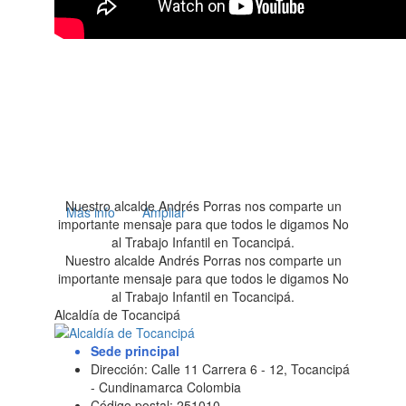
Nuestro alcalde Andrés Porras nos comparte un
Más info
Ampliar
importante mensaje para que todos le digamos No
al Trabajo Infantil en Tocancipá.
Nuestro alcalde Andrés Porras nos comparte un
importante mensaje para que todos le digamos No
al Trabajo Infantil en Tocancipá.
Alcaldía de Tocancipá
Sede principal
Dirección: Calle 11 Carrera 6 - 12, Tocancipá
- Cundinamarca Colombia
Código postal: 251010