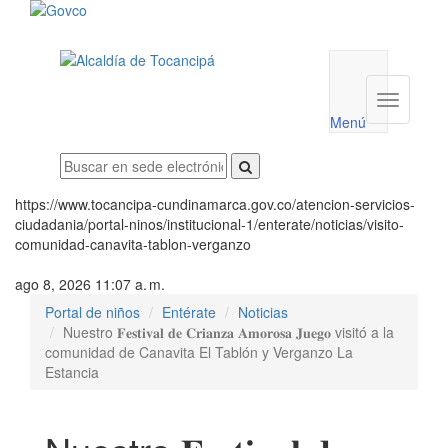
Menú
utilidades
Menú
institucio
Menú
https://www.tocancipa-cundinamarca.gov.co/atencion-servicios-
ciudadania/portal-ninos/institucional-1/enterate/noticias/visito-
comunidad-canavita-tablon-verganzo
ago 8, 2026 11:07 a. m.
Portal de niños
Entérate
Noticias
Nuestro 𝐅𝐞𝐬𝐭𝐢𝐯𝐚𝐥 𝐝𝐞 𝐂𝐫𝐢𝐚𝐧𝐳𝐚 𝐀𝐦𝐨𝐫𝐨𝐬𝐚 𝐉𝐮𝐞𝐠𝐨 visitó a la
comunidad de Canavita El Tablón y Verganzo La
Estancia