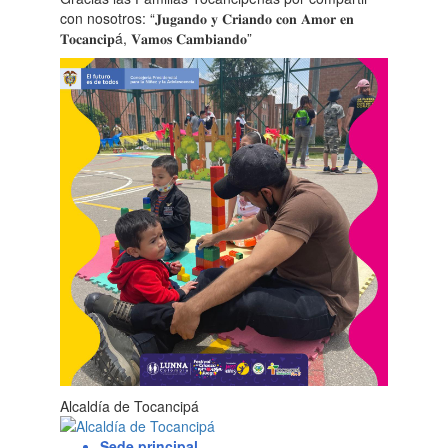
con nosotros: “𝐉𝐮𝐠𝐚𝐧𝐝𝐨 𝐲 𝐂𝐫𝐢𝐚𝐧𝐝𝐨 𝐜𝐨𝐧 𝐀𝐦𝐨𝐫 𝐞𝐧
𝐓𝐨𝐜𝐚𝐧𝐜𝐢𝐩á, 𝐕𝐚𝐦𝐨𝐬 𝐂𝐚𝐦𝐛𝐢𝐚𝐧𝐝𝐨”
Alcaldía de Tocancipá
Sede principal