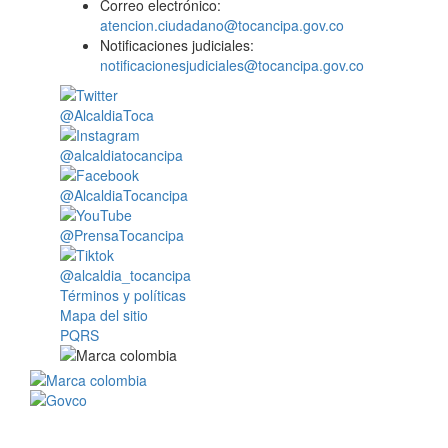
Correo electrónico:
atencion.ciudadano@tocancipa.gov.co
Notificaciones judiciales:
notificacionesjudiciales@tocancipa.gov.co
@AlcaldiaToca
@alcaldiatocancipa
@AlcaldiaTocancipa
@PrensaTocancipa
@alcaldia_tocancipa
Términos y políticas
Mapa del sitio
PQRS