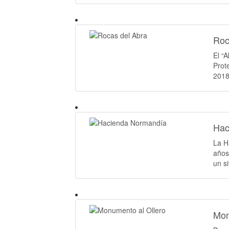
Roc
El “
Prot
2018
Hac
La H
años
un s
Mon