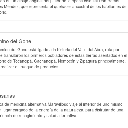
do en un dibujo original del pintor de la época colonial Don Ramón
es Méndez, que representa el quehacer ancestral de los habitantes del
torio.
ino del Gone
amino del Gone está ligado a la historia del Valle del Abra, ruta por
e transitaron los primeros pobladores de estas tierras asentados en el
itorio de Tocancipá, Gachancipá, Nemocón y Zipaquirá principalmente,
 realizar el trueque de productos.
ssanas
ica de medicina alternativa Maravilloso viaje al interior de uno mismo
n lugar cargado de la energía de la naturaleza, para disfrutar de una
riencia de recogimiento y salud alternativa.