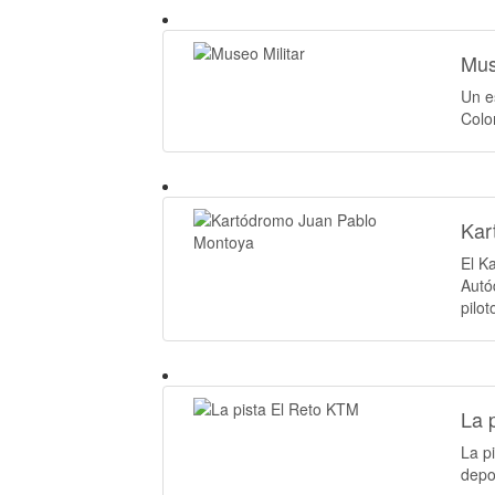
Mus
Un e
Colo
Kar
El K
Autó
pilo
La 
La p
depo