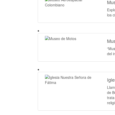
Mus
Expl
los 
Mus
“Mus
del 
Igl
Llam
de B
trat
reli