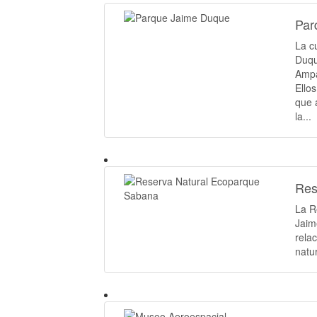
Par
La c
Duqu
Ampa
Ello
que 
la...
Res
La R
Jaim
rela
natu