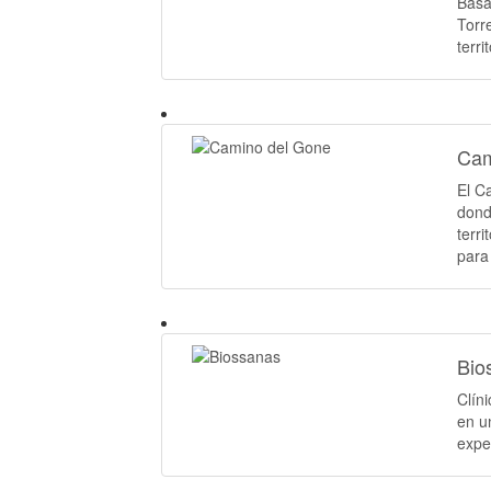
Basa
Torr
terri
Cam
El C
dond
terr
para
Bio
Clín
en u
expe