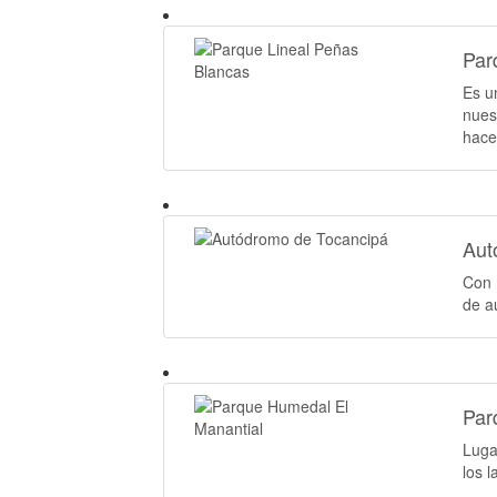
Par
Es u
nues
hace
Aut
Con 
de a
Par
Luga
los 