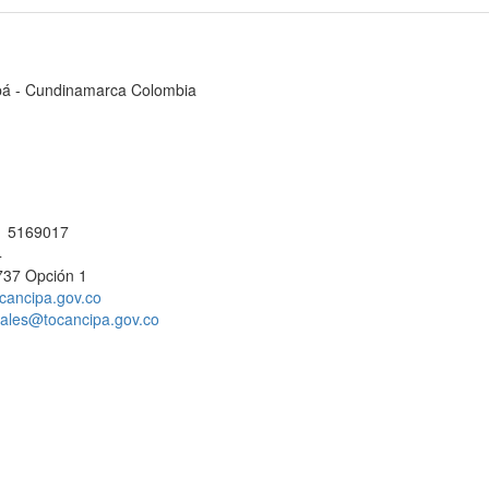
cipá - Cundinamarca Colombia
 1 5169017
4
737 Opción 1
cancipa.gov.co
ciales@tocancipa.gov.co