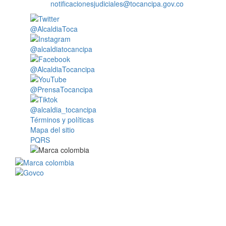
notificacionesjudiciales@tocancipa.gov.co
@AlcaldiaToca
@alcaldiatocancipa
@AlcaldiaTocancipa
@PrensaTocancipa
@alcaldia_tocancipa
Términos y políticas
Mapa del sitio
PQRS