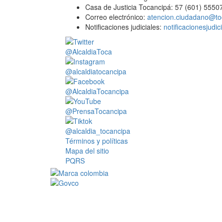
Casa de Justicia Tocancipá: 57 (601) 5550
Correo electrónico:
atencion.ciudadano@to
Notificaciones judiciales:
notificacionesjudi
@AlcaldiaToca
@alcaldiatocancipa
@AlcaldiaTocancipa
@PrensaTocancipa
@alcaldia_tocancipa
Términos y políticas
Mapa del sitio
PQRS