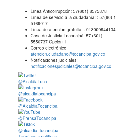
Línea Anticorrupción: 57(601) 8575878
Línea de servicio a la ciudadanía: : 57(60) 1
5169017
Línea de atención gratuita: : 018000944104
Casa de Justicia Tocancipá: 57 (601)
5550737 Opción 1
Correo electrónico:
atencion.ciudadano@tocancipa.gov.co
Notificaciones judiciales:
notificacionesjudiciales@tocancipa.gov.co
@AlcaldiaToca
@alcaldiatocancipa
@AlcaldiaTocancipa
@PrensaTocancipa
@alcaldia_tocancipa
Términos y políticas