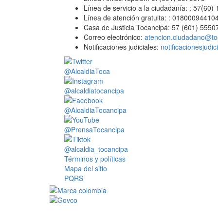
Línea de servicio a la ciudadanía: : 57(60)
Línea de atención gratuita: : 01800094410
Casa de Justicia Tocancipá: 57 (601) 5550
Correo electrónico:
atencion.ciudadano@to
Notificaciones judiciales:
notificacionesjudi
@AlcaldiaToca
@alcaldiatocancipa
@AlcaldiaTocancipa
@PrensaTocancipa
@alcaldia_tocancipa
Términos y políticas
Mapa del sitio
PQRS