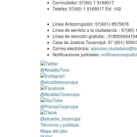
Conmutador: 57(60) 1 5169017
Telefax: 57(60) 1 5169017 Ext. 102
Línea Anticorrupción: 57(601) 8575878
Línea de servicio a la ciudadanía: : 57(60)
Línea de atención gratuita: : 01800094410
Casa de Justicia Tocancipá: 57 (601) 5550
Correo electrónico:
atencion.ciudadano@to
Notificaciones judiciales:
notificacionesjudi
@AlcaldiaToca
@alcaldiatocancipa
@AlcaldiaTocancipa
@PrensaTocancipa
@alcaldia_tocancipa
Términos y políticas
Mapa del sitio