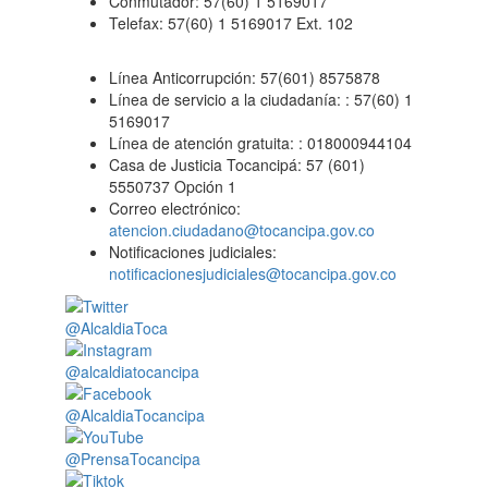
Conmutador: 57(60) 1 5169017
Telefax: 57(60) 1 5169017 Ext. 102
Línea Anticorrupción: 57(601) 8575878
Línea de servicio a la ciudadanía: : 57(60) 1
5169017
Línea de atención gratuita: : 018000944104
Casa de Justicia Tocancipá: 57 (601)
5550737 Opción 1
Correo electrónico:
atencion.ciudadano@tocancipa.gov.co
Notificaciones judiciales:
notificacionesjudiciales@tocancipa.gov.co
@AlcaldiaToca
@alcaldiatocancipa
@AlcaldiaTocancipa
@PrensaTocancipa