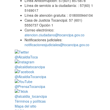
Línea Anticorrupción: 57(601) 8575878
Línea de servicio a la ciudadanía: : 57(60) 1
5169017
Línea de atención gratuita: : 018000944104
Casa de Justicia Tocancipá: 57 (601)
5550737 Opción 1
Correo electrónico:
atencion.ciudadano@tocancipa.gov.co
Notificaciones judiciales:
notificacionesjudiciales@tocancipa.gov.co
@AlcaldiaToca
@alcaldiatocancipa
@AlcaldiaTocancipa
@PrensaTocancipa
@alcaldia_tocancipa
Términos y políticas
Mapa del sitio