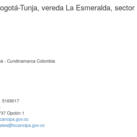
Bogotá-Tunja, vereda La Esmeralda, sector
cipá - Cundinamarca Colombia
 1 5169017
4
737 Opción 1
cancipa.gov.co
ciales@tocancipa.gov.co