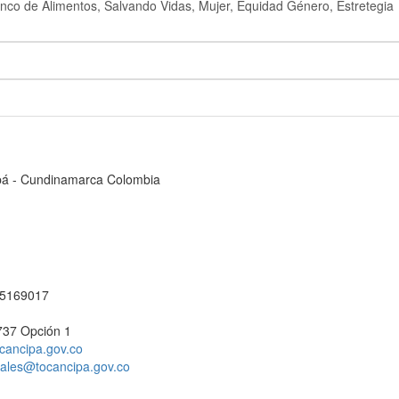
co de Alimentos, Salvando Vidas, Mujer, Equidad Género, Estretegia
cipá - Cundinamarca Colombia
1 5169017
737 Opción 1
cancipa.gov.co
ciales@tocancipa.gov.co