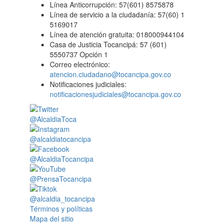
Línea Anticorrupción: 57(601) 8575878
Línea de servicio a la ciudadanía: 57(60) 1
5169017
Línea de atención gratuita: 018000944104
Casa de Justicia Tocancipá: 57 (601)
5550737 Opción 1
Correo electrónico:
atencion.ciudadano@tocancipa.gov.co
Notificaciones judiciales:
notificacionesjudiciales@tocancipa.gov.co
@AlcaldiaToca
@alcaldiatocancipa
@AlcaldiaTocancipa
@PrensaTocancipa
@alcaldia_tocancipa
Términos y políticas
Mapa del sitio