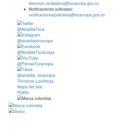
atencion.ciudadano@tocancipa.gov.co
Notificaciones judiciales:
notificacionesjudiciales@tocancipa.gov.co
@AlcaldiaToca
@alcaldiatocancipa
@AlcaldiaTocancipa
@PrensaTocancipa
@alcaldia_tocancipa
Términos y políticas
Mapa del sitio
PQRS