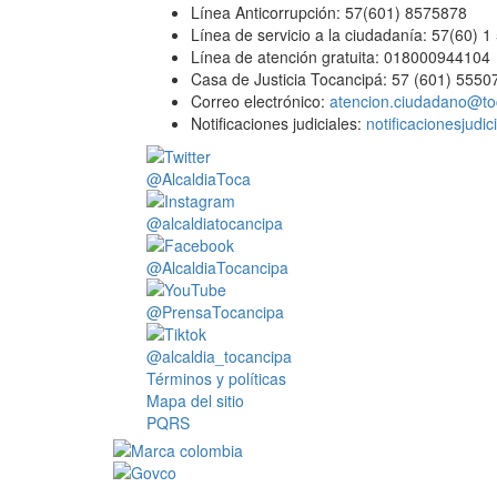
Línea Anticorrupción: 57(601) 8575878
Línea de servicio a la ciudadanía: 57(60) 
Línea de atención gratuita: 018000944104
Casa de Justicia Tocancipá: 57 (601) 5550
Correo electrónico:
atencion.ciudadano@to
Notificaciones judiciales:
notificacionesjudi
@AlcaldiaToca
@alcaldiatocancipa
@AlcaldiaTocancipa
@PrensaTocancipa
@alcaldia_tocancipa
Términos y políticas
Mapa del sitio
PQRS