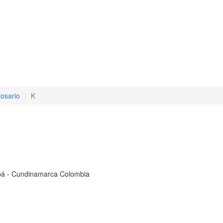
losario
K
cipá - Cundinamarca Colombia