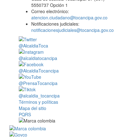
5550737 Opción 1
Correo electrónico:
atencion.ciudadano@tocancipa.gov.co
Notificaciones judiciales:
notificacionesjudiciales@tocancipa.gov.co
@AlcaldiaToca
@alcaldiatocancipa
@AlcaldiaTocancipa
@PrensaTocancipa
@alcaldia_tocancipa
Términos y políticas
Mapa del sitio
PQRS