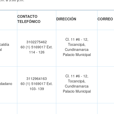
CONTACTO
DIRECCIÓN
CORREO 
TELEFÓNICO
Cl. 11 #6 - 12,
3102275462
caldía
Tocancipá,
60 (1) 5169017 Ext.
l
Cundinamarca
114 - 126
Palacio Municipal
Cl. 11 #6 - 12,
3112964163
Tocancipá,
iudadano
60 (1) 5169017 Ext.
Cundinamarca
103- 139
Palacio Municipal