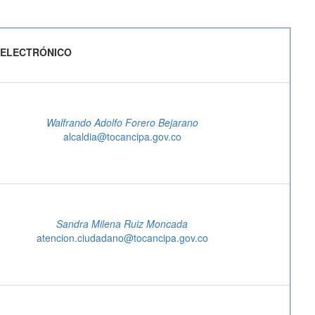
ELECTRÓNICO
Walfrando Adolfo Forero Bejarano
alcaldia@tocancipa.gov.co
Sandra Milena Ruiz Moncada
atencion.ciudadano@tocancipa.gov.co