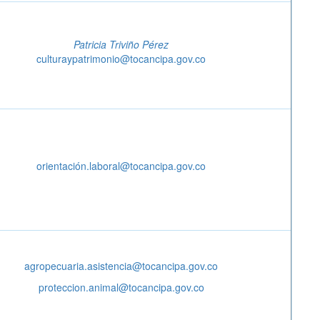
Patricia Triviño Pérez
culturaypatrimonio@tocancipa.gov.co
orientación.laboral@tocancipa.gov.co
agropecuaria.asistencia@tocancipa.gov.co
proteccion.animal@tocancipa.gov.co