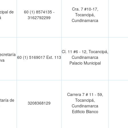
Cra. 7 #10-17,
cipal de
60 (1) 8574135 -
Tocancipá,
á
3162792299
Cundinamarca
Cl. 11 #6 - 12, Tocancipá,
ecretaría
60 (1) 5169017 Ext. 113
Cundinamarca
iva
Palacio Municipal
Carrera 7 # 11 - 59,
taría de
Tocancipá,
3208368129
e
Cundinamarca
Edificio Blanco