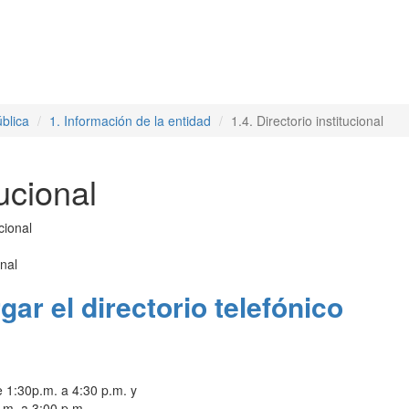
blica
1. Información de la entidad
1.4. Directorio institucional
tucional
onal
gar el directorio telefónico
e 1:30p.m. a 4:30 p.m. y
.m. a 3:00 p.m.