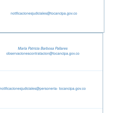
notificacionesjudiciales@tocancipa.gov.co
Marla Patricia Barbosa Pallares
observacionescontratacion@tocancipa.gov.co
notificacionesjudiciales@personeria- tocancipa.gov.co