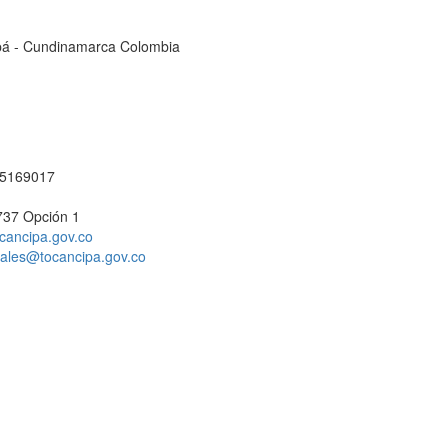
cipá - Cundinamarca Colombia
1 5169017
737 Opción 1
cancipa.gov.co
ciales@tocancipa.gov.co