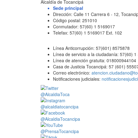
Alcaldía de Tocancipá
Sede principal
Dirección: Calle 11 Carrera 6 - 12, Tocan
Código postal: 251010
Conmutador: 57(60) 1 5169017
Telefax: 57(60) 1 5169017 Ext. 102
Línea Anticorrupción: 57(601) 8575878
Línea de servicio a la ciudadanía: 57(60) 
Línea de atención gratuita: 018000944104
Casa de Justicia Tocancipá: 57 (601) 5550
Correo electrónico:
atencion.ciudadano@to
Notificaciones judiciales:
notificacionesjudi
@AlcaldiaToca
@alcaldiatocancipa
@AlcaldiaTocancipa
@PrensaTocancipa