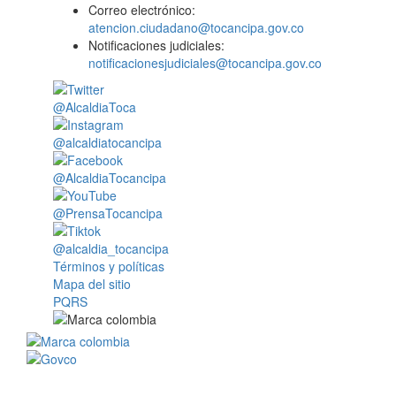
Correo electrónico:
atencion.ciudadano@tocancipa.gov.co
Notificaciones judiciales:
notificacionesjudiciales@tocancipa.gov.co
@AlcaldiaToca
@alcaldiatocancipa
@AlcaldiaTocancipa
@PrensaTocancipa
@alcaldia_tocancipa
Términos y políticas
Mapa del sitio
PQRS