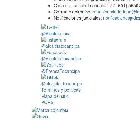
Casa de Justicia Tocancipá: 57 (601) 5550
Correo electrónico:
atencion.ciudadano@to
Notificaciones judiciales:
notificacionesjudi
@AlcaldiaToca
@alcaldiatocancipa
@AlcaldiaTocancipa
@PrensaTocancipa
@alcaldia_tocancipa
Términos y políticas
Mapa del sitio
PQRS