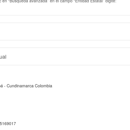
ic en “Búsqueda avanzada” en el campo “Entidad Estatal” digite:
ual
cipá - Cundinamarca Colombia
1 5169017