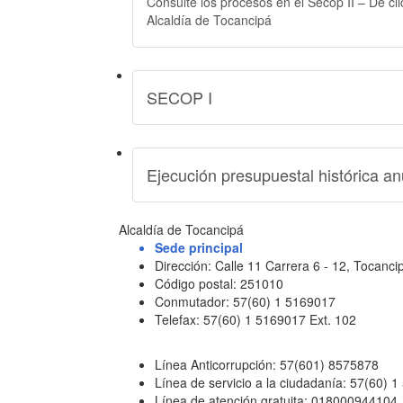
Consulte los procesos en el Secop II – De cl
Alcaldía de Tocancipá
SECOP I
Ejecución presupuestal histórica an
Alcaldía de Tocancipá
Sede principal
Dirección: Calle 11 Carrera 6 - 12, Tocan
Código postal: 251010
Conmutador: 57(60) 1 5169017
Telefax: 57(60) 1 5169017 Ext. 102
Línea Anticorrupción: 57(601) 8575878
Línea de servicio a la ciudadanía: 57(60) 
Línea de atención gratuita: 018000944104