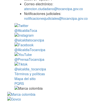
Correo electrónico:
atencion.ciudadano@tocancipa.gov.co
Notificaciones judiciales:
notificacionesjudiciales@tocancipa.gov.co
@AlcaldiaToca
@alcaldiatocancipa
@AlcaldiaTocancipa
@PrensaTocancipa
@alcaldia_tocancipa
Términos y políticas
Mapa del sitio
PQRS