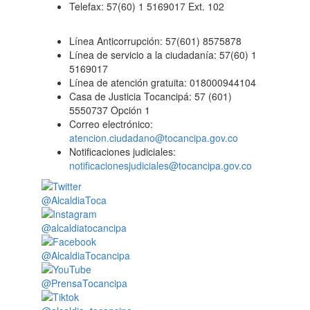
Telefax: 57(60) 1 5169017 Ext. 102
Línea Anticorrupción: 57(601) 8575878
Línea de servicio a la ciudadanía: 57(60) 1
5169017
Línea de atención gratuita: 018000944104
Casa de Justicia Tocancipá: 57 (601)
5550737 Opción 1
Correo electrónico:
atencion.ciudadano@tocancipa.gov.co
Notificaciones judiciales:
notificacionesjudiciales@tocancipa.gov.co
@AlcaldiaToca
@alcaldiatocancipa
@AlcaldiaTocancipa
@PrensaTocancipa