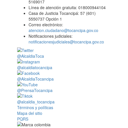
5169017
Línea de atención gratuita: 018000944104
Casa de Justicia Tocancipá: 57 (601)
5550737 Opción 1
Correo electrónico:
atencion.ciudadano@tocancipa.gov.co
Notificaciones judiciales:
notificacionesjudiciales@tocancipa.gov.co
@AlcaldiaToca
@alcaldiatocancipa
@AlcaldiaTocancipa
@PrensaTocancipa
@alcaldia_tocancipa
Términos y políticas
Mapa del sitio
PQRS