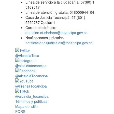
Línea de servicio a la ciudadanía: 57(60) 1
5169017
Línea de atención gratuita: 018000944104
Casa de Justicia Tocancipá: 57 (601)
5550737 Opción 1
Correo electrónico:
atencion.ciudadano@tocancipa.gov.co
Notificaciones judiciales:
notificacionesjudiciales@tocancipa.gov.co
@AlcaldiaToca
@alcaldiatocancipa
@AlcaldiaTocancipa
@PrensaTocancipa
@alcaldia_tocancipa
Términos y políticas
Mapa del sitio
PQRS