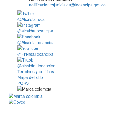
notificacionesjudiciales@tocancipa.gov.co
@AlcaldiaToca
@alcaldiatocancipa
@AlcaldiaTocancipa
@PrensaTocancipa
@alcaldia_tocancipa
Términos y políticas
Mapa del sitio
PQRS