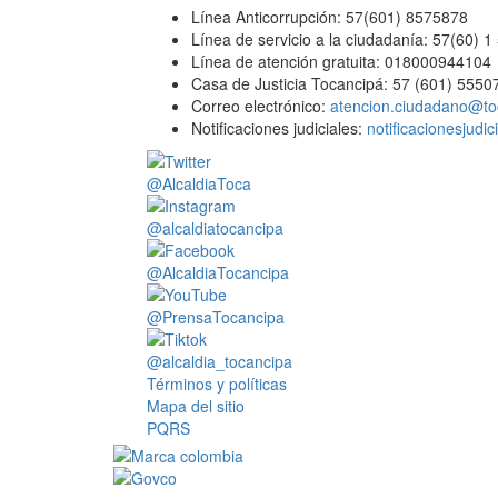
Línea Anticorrupción: 57(601) 8575878
Línea de servicio a la ciudadanía: 57(60) 
Línea de atención gratuita: 018000944104
Casa de Justicia Tocancipá: 57 (601) 5550
Correo electrónico:
atencion.ciudadano@to
Notificaciones judiciales:
notificacionesjudi
@AlcaldiaToca
@alcaldiatocancipa
@AlcaldiaTocancipa
@PrensaTocancipa
@alcaldia_tocancipa
Términos y políticas
Mapa del sitio
PQRS