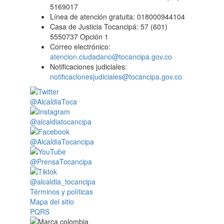
5169017
Línea de atención gratuita: 018000944104
Casa de Justicia Tocancipá: 57 (601)
5550737 Opción 1
Correo electrónico:
atencion.ciudadano@tocancipa.gov.co
Notificaciones judiciales:
notificacionesjudiciales@tocancipa.gov.co
@AlcaldiaToca
@alcaldiatocancipa
@AlcaldiaTocancipa
@PrensaTocancipa
@alcaldia_tocancipa
Términos y políticas
Mapa del sitio
PQRS