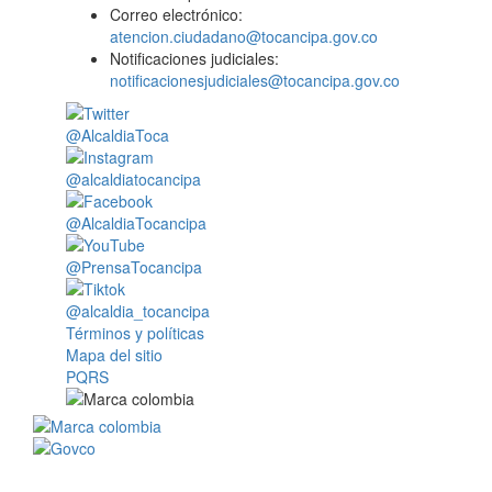
Correo electrónico:
atencion.ciudadano@tocancipa.gov.co
Notificaciones judiciales:
notificacionesjudiciales@tocancipa.gov.co
@AlcaldiaToca
@alcaldiatocancipa
@AlcaldiaTocancipa
@PrensaTocancipa
@alcaldia_tocancipa
Términos y políticas
Mapa del sitio
PQRS