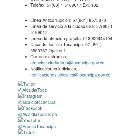
Telefax: 57(60) 1 5169017 Ext. 102
Línea Anticorrupción: 57(601) 8575878
Línea de servicio a la ciudadanía: 57(60) 1
5169017
Línea de atención gratuita: 018000944104
Casa de Justicia Tocancipá: 57 (601)
5550737 Opción 1
Correo electrónico:
atencion.ciudadano@tocancipa.gov.co
Notificaciones judiciales:
notificacionesjudiciales@tocancipa.gov.co
@AlcaldiaToca
@alcaldiatocancipa
@AlcaldiaTocancipa
@PrensaTocancipa