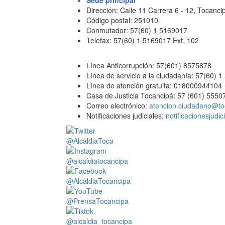
Sede principal
Dirección: Calle 11 Carrera 6 - 12, Tocan
Código postal: 251010
Conmutador: 57(60) 1 5169017
Telefax: 57(60) 1 5169017 Ext. 102
Línea Anticorrupción: 57(601) 8575878
Línea de servicio a la ciudadanía: 57(60) 
Línea de atención gratuita: 018000944104
Casa de Justicia Tocancipá: 57 (601) 5550
Correo electrónico:
atencion.ciudadano@to
Notificaciones judiciales:
notificacionesjudi
@AlcaldiaToca
@alcaldiatocancipa
@AlcaldiaTocancipa
@PrensaTocancipa
@alcaldia_tocancipa