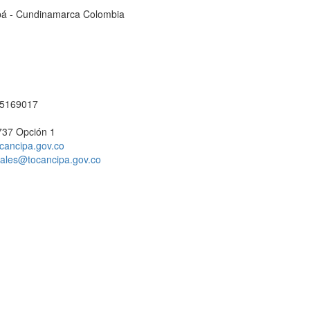
cipá - Cundinamarca Colombia
1 5169017
737 Opción 1
cancipa.gov.co
ciales@tocancipa.gov.co