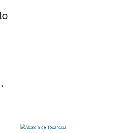
to
en