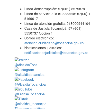
Línea Anticorrupción: 57(601) 8575878
Línea de servicio a la ciudadanía: 57(60) 1
5169017
Línea de atención gratuita: 018000944104
Casa de Justicia Tocancipá: 57 (601)
5550737 Opción 1
Correo electrónico:
atencion.ciudadano@tocancipa.gov.co
Notificaciones judiciales:
notificacionesjudiciales@tocancipa.gov.co
@AlcaldiaToca
@alcaldiatocancipa
@AlcaldiaTocancipa
@PrensaTocancipa
@alcaldia_tocancipa
Términos y políticas