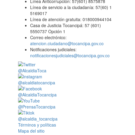
Línea Anticorrupción: 57(601) 8575878
Línea de servicio a la ciudadanía: 57(60) 1
5169017
Línea de atención gratuita: 018000944104
Casa de Justicia Tocancipá: 57 (601)
5550737 Opción 1
Correo electrónico:
atencion.ciudadano@tocancipa.gov.co
Notificaciones judiciales:
notificacionesjudiciales@tocancipa.gov.co
@AlcaldiaToca
@alcaldiatocancipa
@AlcaldiaTocancipa
@PrensaTocancipa
@alcaldia_tocancipa
Términos y políticas
Mapa del sitio