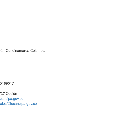
cipá - Cundinamarca Colombia
1 5169017
737 Opción 1
cancipa.gov.co
ciales@tocancipa.gov.co