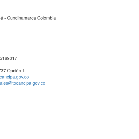
cipá - Cundinamarca Colombia
1 5169017
737 Opción 1
cancipa.gov.co
ciales@tocancipa.gov.co