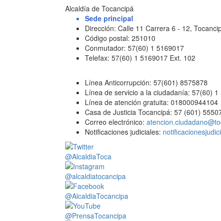
Alcaldía de Tocancipá
Sede principal
Dirección: Calle 11 Carrera 6 - 12, Tocan
Código postal: 251010
Conmutador: 57(60) 1 5169017
Telefax: 57(60) 1 5169017 Ext. 102
Línea Anticorrupción: 57(601) 8575878
Línea de servicio a la ciudadanía: 57(60) 
Línea de atención gratuita: 018000944104
Casa de Justicia Tocancipá: 57 (601) 5550
Correo electrónico:
atencion.ciudadano@to
Notificaciones judiciales:
notificacionesjudi
@AlcaldiaToca
@alcaldiatocancipa
@AlcaldiaTocancipa
@PrensaTocancipa