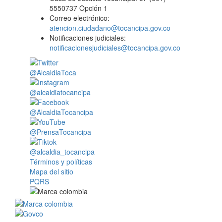
5550737 Opción 1
Correo electrónico:
atencion.ciudadano@tocancipa.gov.co
Notificaciones judiciales:
notificacionesjudiciales@tocancipa.gov.co
@AlcaldiaToca
@alcaldiatocancipa
@AlcaldiaTocancipa
@PrensaTocancipa
@alcaldia_tocancipa
Términos y políticas
Mapa del sitio
PQRS