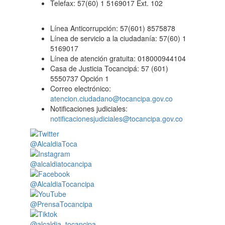
Telefax: 57(60) 1 5169017 Ext. 102
Línea Anticorrupción: 57(601) 8575878
Línea de servicio a la ciudadanía: 57(60) 1
5169017
Línea de atención gratuita: 018000944104
Casa de Justicia Tocancipá: 57 (601)
5550737 Opción 1
Correo electrónico:
atencion.ciudadano@tocancipa.gov.co
Notificaciones judiciales:
notificacionesjudiciales@tocancipa.gov.co
@AlcaldiaToca
@alcaldiatocancipa
@AlcaldiaTocancipa
@PrensaTocancipa
@alcaldia_tocancipa