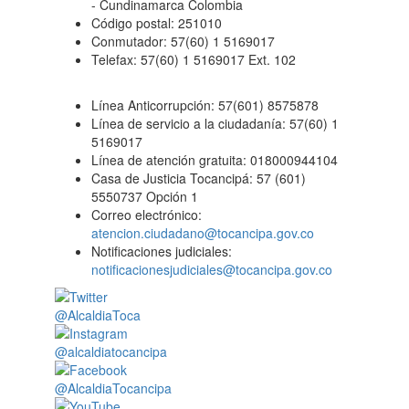
- Cundinamarca Colombia
Código postal: 251010
Conmutador: 57(60) 1 5169017
Telefax: 57(60) 1 5169017 Ext. 102
Línea Anticorrupción: 57(601) 8575878
Línea de servicio a la ciudadanía: 57(60) 1
5169017
Línea de atención gratuita: 018000944104
Casa de Justicia Tocancipá: 57 (601)
5550737 Opción 1
Correo electrónico:
atencion.ciudadano@tocancipa.gov.co
Notificaciones judiciales:
notificacionesjudiciales@tocancipa.gov.co
@AlcaldiaToca
@alcaldiatocancipa
@AlcaldiaTocancipa