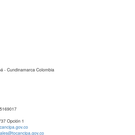
cipá - Cundinamarca Colombia
1 5169017
737 Opción 1
cancipa.gov.co
ciales@tocancipa.gov.co