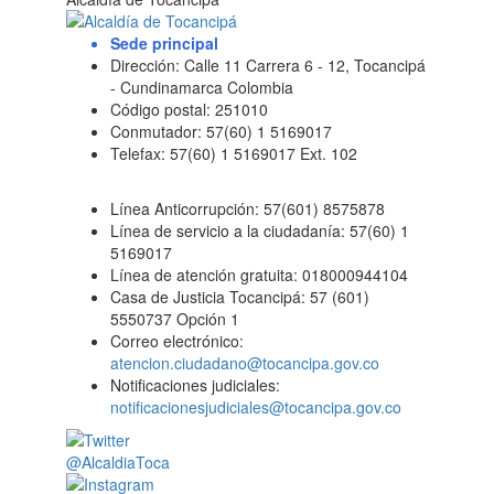
Sede principal
Dirección: Calle 11 Carrera 6 - 12, Tocancipá
- Cundinamarca Colombia
Código postal: 251010
Conmutador: 57(60) 1 5169017
Telefax: 57(60) 1 5169017 Ext. 102
Línea Anticorrupción: 57(601) 8575878
Línea de servicio a la ciudadanía: 57(60) 1
5169017
Línea de atención gratuita: 018000944104
Casa de Justicia Tocancipá: 57 (601)
5550737 Opción 1
Correo electrónico:
atencion.ciudadano@tocancipa.gov.co
Notificaciones judiciales:
notificacionesjudiciales@tocancipa.gov.co
@AlcaldiaToca