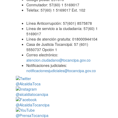
Conmutador: 57(60) 1 5169017
Telefax: 57(60) 1 5169017 Ext. 102
Línea Anticorrupción: 57(601) 8575878
Línea de servicio a la ciudadanía: 57(60) 1
5169017
Línea de atención gratuita: 018000944104
Casa de Justicia Tocancipá: 57 (601)
5550737 Opción 1
Correo electrónico:
atencion.ciudadano@tocancipa.gov.co
Notificaciones judiciales:
notificacionesjudiciales@tocancipa.gov.co
@AlcaldiaToca
@alcaldiatocancipa
@AlcaldiaTocancipa
@PrensaTocancipa