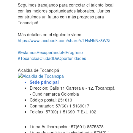
​Seguimos trabajando para conectar el talento local
con las mejores oportunidades laborales. ¡Juntos
construimos un futuro con más progreso para
Tocancipá!
Más detalles en el siguiente video:
https://www.facebook.com/share/r/1HsNhNz3W3/
#EstamosRecuperandoElProgreso
#TocancipáCiudadDeOportunidades
Alcaldía de Tocancipá
Sede principal
Dirección: Calle 11 Carrera 6 - 12, Tocancipá
- Cundinamarca Colombia
Código postal: 251010
Conmutador: 57(60) 1 5169017
Telefax: 57(60) 1 5169017 Ext. 102
Línea Anticorrupción: 57(601) 8575878
Línea de servicio a la ciudadanía: 57(60) 1