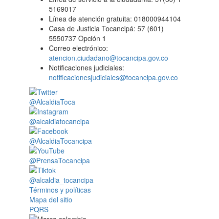
5169017
Línea de atención gratuita: 018000944104
Casa de Justicia Tocancipá: 57 (601)
5550737 Opción 1
Correo electrónico:
atencion.ciudadano@tocancipa.gov.co
Notificaciones judiciales:
notificacionesjudiciales@tocancipa.gov.co
@AlcaldiaToca
@alcaldiatocancipa
@AlcaldiaTocancipa
@PrensaTocancipa
@alcaldia_tocancipa
Términos y políticas
Mapa del sitio
PQRS