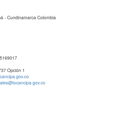
cipá - Cundinamarca Colombia
1 5169017
737 Opción 1
cancipa.gov.co
ciales@tocancipa.gov.co