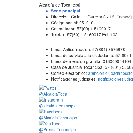
Alcaldía de Tocancipá
Sede principal
Dirección: Calle 11 Carrera 6 - 12, Tocan
Código postal: 251010
Conmutador: 57(60) 1 5169017
Telefax: 57(60) 1 5169017 Ext. 102
Línea Anticorrupción: 57(601) 8575878
Línea de servicio a la ciudadanía: 57(60) 
Línea de atención gratuita: 018000944104
Casa de Justicia Tocancipá: 57 (601) 5550
Correo electrónico:
atencion.ciudadano@to
Notificaciones judiciales:
notificacionesjudi
@AlcaldiaToca
@alcaldiatocancipa
@AlcaldiaTocancipa
@PrensaTocancipa