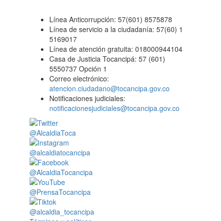
Línea Anticorrupción: 57(601) 8575878
Línea de servicio a la ciudadanía: 57(60) 1
5169017
Línea de atención gratuita: 018000944104
Casa de Justicia Tocancipá: 57 (601)
5550737 Opción 1
Correo electrónico:
atencion.ciudadano@tocancipa.gov.co
Notificaciones judiciales:
notificacionesjudiciales@tocancipa.gov.co
@AlcaldiaToca
@alcaldiatocancipa
@AlcaldiaTocancipa
@PrensaTocancipa
@alcaldia_tocancipa