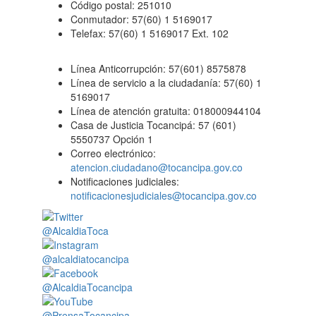
Código postal: 251010
Conmutador: 57(60) 1 5169017
Telefax: 57(60) 1 5169017 Ext. 102
Línea Anticorrupción: 57(601) 8575878
Línea de servicio a la ciudadanía: 57(60) 1
5169017
Línea de atención gratuita: 018000944104
Casa de Justicia Tocancipá: 57 (601)
5550737 Opción 1
Correo electrónico:
atencion.ciudadano@tocancipa.gov.co
Notificaciones judiciales:
notificacionesjudiciales@tocancipa.gov.co
@AlcaldiaToca
@alcaldiatocancipa
@AlcaldiaTocancipa
@PrensaTocancipa